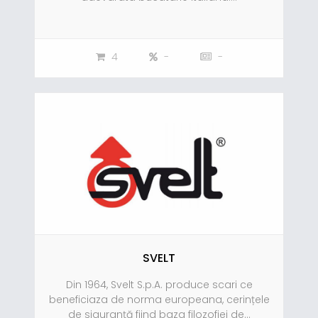
4
-
-
SVELT
Din 1964, Svelt S.p.A. produce scari ce
beneficiaza de norma europeana, cerințele
de siguranță fiind baza filozofiei de...