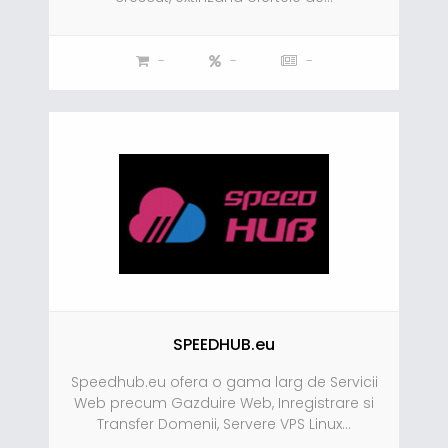
-
-
-
SPEEDHUB.eu
Speedhub.eu ofera o gama larg de Servicii
Web precum Gazduire Web, Inregistrare si
Transfer Domenii, Servere VPS Linux...