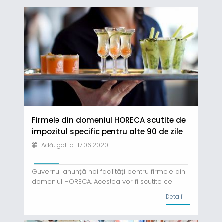
Firmele din domeniul HORECA scutite de
impozitul specific pentru alte 90 de zile
Adăugat la: 17.06.2020
Guvernul anunță noi facilități pentru firmele din
domeniul HORECA. Acestea vor fi scutite de
plata impozitului specific pentru o perioadă
Detalii
suplimentară de 90 de zile. Anunțul a fost făcut
de către şeful Cancelariei prim-ministrului,
Ionel Dancă. Potrivit acestuia, Guvernul a