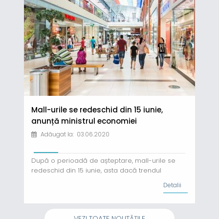
adoptat pe 16 iunie o serie de măsuri fiscal-
bugetare pentru acordarea de...
Mall-urile se redeschid din 15 iunie,
anunță ministrul economiei
Adăugat la: 03.06.2020
După o perioadă de așteptare, mall-urile se
redeschid din 15 iunie, asta dacă trendul
descendent al numărului de îmbolnăviri cu
Detalii
COVID-19 se menține. Anunțul a fost facut de
către ministrul economiei, Virgil Popescu, după
o întâlnire pe care ministrul a avut-o cu
VEZI TOATE NOUTĂȚILE