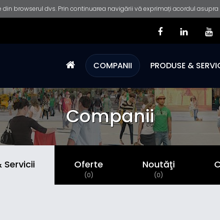
 din browserul dvs. Prin continuarea navigării vă exprimați acordul asupra fo
COMPANII
PRODUSE & SERVIC
Companii
Servicii
Oferte
Noutăţi
C
)
(0)
(0)