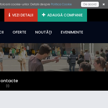
losirii cookie-urilor. Detalii despre
Politica Cookie
De acord
VEZI DETALII
ADAUGĂ COMPANIE
II
OFERTE
NOUTĂŢI
EVENIMENTE
ontacte
(1)