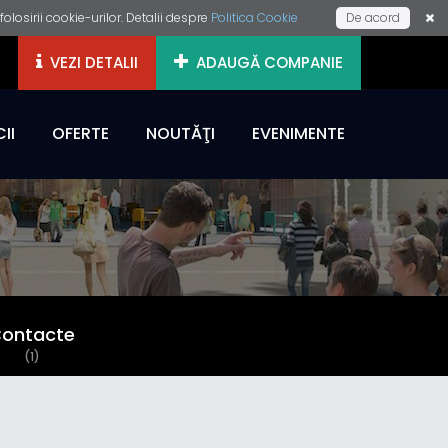
losirii cookie-urilor. Detalii despre
Politica Cookie
De acord
VEZI DETALII
ADAUGĂ COMPANIE
II
OFERTE
NOUTĂŢI
EVENIMENTE
ontacte
(1)