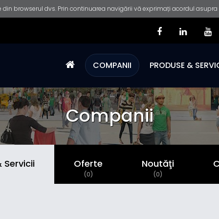
 din browserul dvs. Prin continuarea navigării vă exprimați acordul asupra fo
COMPANII
PRODUSE & SERVIC
Companii
Servicii
Oferte
Noutăţi
C
)
(0)
(0)