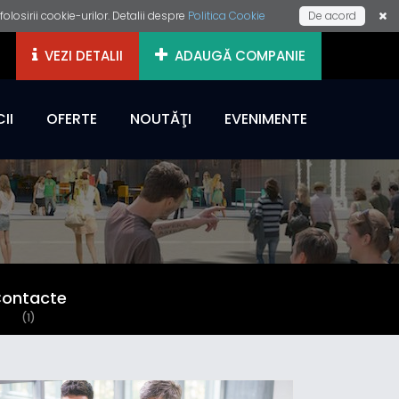
losirii cookie-urilor. Detalii despre
Politica Cookie
De acord
VEZI DETALII
ADAUGĂ COMPANIE
II
OFERTE
NOUTĂŢI
EVENIMENTE
ontacte
(1)