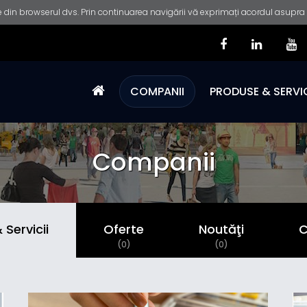
 din browserul dvs. Prin continuarea navigării vă exprimați acordul asupra fo
COMPANII
PRODUSE & SERVIC
Companii
Servicii
Oferte
Noutăţi
C
)
(0)
(0)