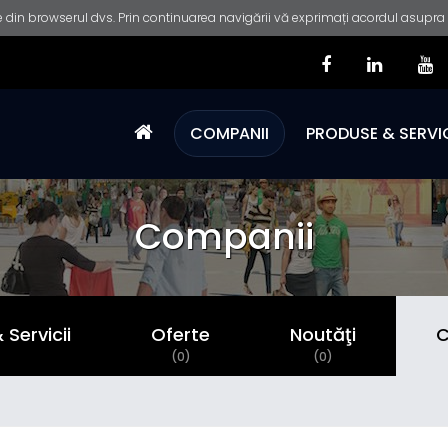
 din browserul dvs. Prin continuarea navigării vă exprimați acordul asupra fo
COMPANII
PRODUSE & SERVIC
Companii
Servicii
Oferte
Noutăţi
C
)
(0)
(0)