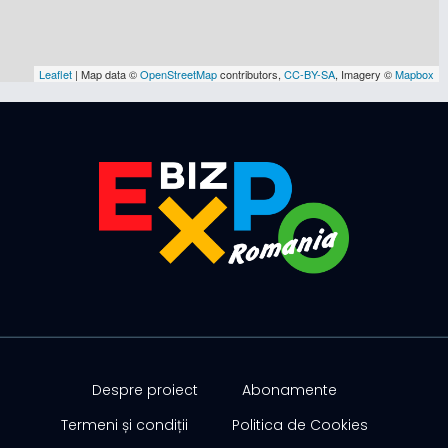
Leaflet
| Map data ©
OpenStreetMap
contributors,
CC-BY-SA
, Imagery ©
Mapbox
Despre proiect
Abonamente
Termeni și condiții
Politica de Cookies