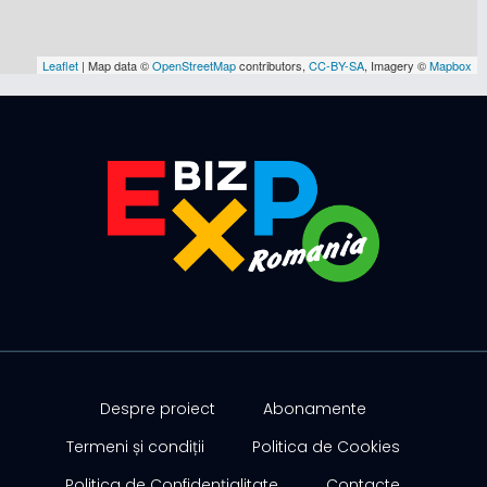
Leaflet
| Map data ©
OpenStreetMap
contributors,
CC-BY-SA
, Imagery ©
Mapbox
Despre proiect
Abonamente
Termeni și condiții
Politica de Cookies
Politica de Confidențialitate
Contacte