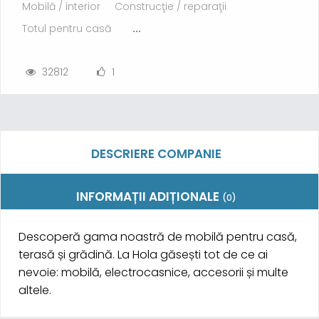
Mobilă / interior
Construcţie / reparaţii
Totul pentru casă
...
32812
1
DESCRIERE COMPANIE
INFORMAȚII ADIȚIONALE
(0)
Descoperă gama noastră de mobilă pentru casă,
terasă și grădină. La Hola găsești tot de ce ai
nevoie: mobilă, electrocasnice, accesorii și multe
altele.