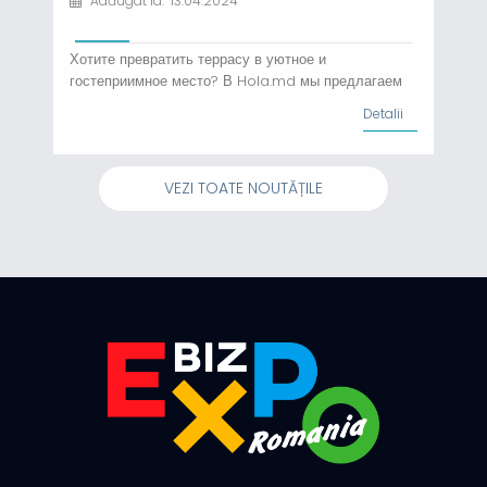
Adăugat la: 13.04.2024
Хотите превратить террасу в уютное и
гостеприимное место? В Hola.md мы предлагаем
широкий ассортимент мебели для террасы,
Detalii
включая угловые диваны, мебель для террасы и
садовую мебель высокого качества! Ознакомьтесь
с нашим выбором комфортных угловых диванов,
VEZI TOATE NOUTĂȚILE
элегантных столов для террасы и прочных
садовых стульев, идеальных для создания...