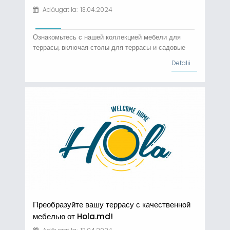
Adăugat la: 13.04.2024
Ознакомьтесь с нашей коллекцией мебели для
террасы, включая столы для террасы и садовые
стулья, разработанные для придания стиля и
Detalii
комфорта вашему пространству на свежем
воздухе! Независимо от того, наслаждаетесь ли вы
завтраком на открытом воздухе или устраиваете
роскошные ужины под открытым небом, вам нужна
качественная мебель для террасы. В...
Преобразуйте вашу террасу с качественной
мебелью от Hola.md!