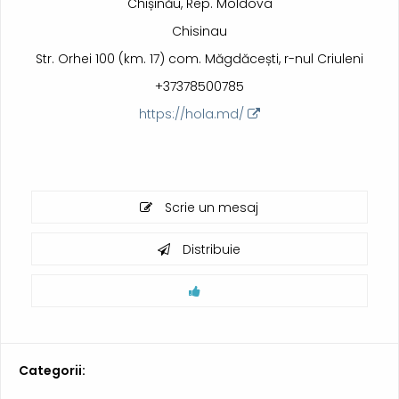
Chișinău, Rep. Moldova
Chisinau
Str. Orhei 100 (km. 17) com. Măgdăcești, r-nul Criuleni
+37378500785
https://hola.md/
Scrie un mesaj
Distribuie
Categorii: