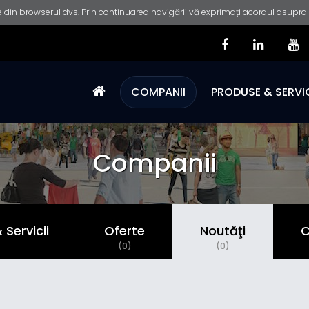
 din browserul dvs. Prin continuarea navigării vă exprimați acordul asupra fo
COMPANII
PRODUSE & SERVIC
Companii
Servicii
Oferte
Noutăţi
C
)
(0)
(0)