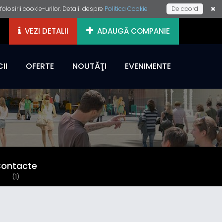
losirii cookie-urilor. Detalii despre
Politica Cookie
De acord
VEZI DETALII
ADAUGĂ COMPANIE
II
OFERTE
NOUTĂŢI
EVENIMENTE
ontacte
(1)