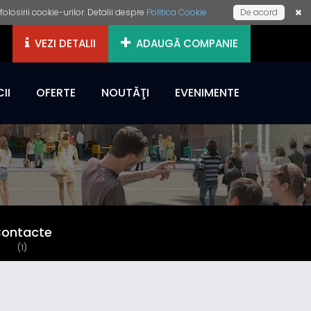
losirii cookie-urilor. Detalii despre
Politica Cookie
De acord
VEZI DETALII
ADAUGĂ COMPANIE
II
OFERTE
NOUTĂŢI
EVENIMENTE
ontacte
(1)