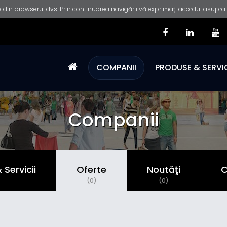
 din browserul dvs. Prin continuarea navigării vă exprimați acordul asupra fo
COMPANII
PRODUSE & SERVIC
Companii
Servicii
Oferte
Noutăţi
C
)
(0)
(0)