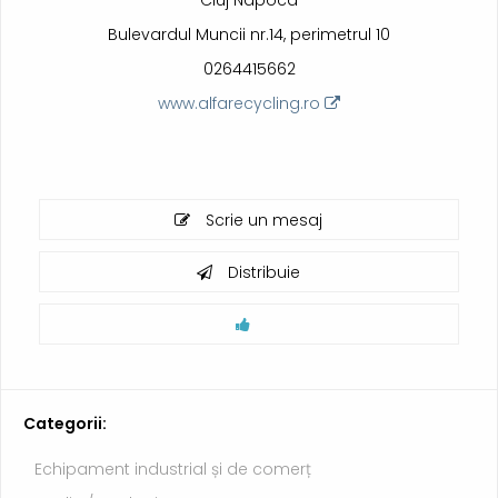
Cluj Napoca
Bulevardul Muncii nr.14, perimetrul 10
0264415662
www.alfarecycling.ro
Scrie un mesaj
Distribuie
Categorii:
Echipament industrial și de comerț