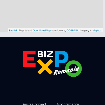
Leaflet
| Map data ©
OpenStreetMap
contributors,
CC-BY-SA
, Imagery ©
Mapbox
Despre proiect
Abonamente