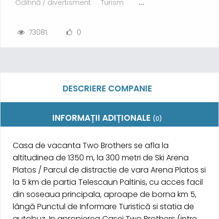
Odihnă / divertisment
Turism
...
73081
0
DESCRIERE COMPANIE
INFORMAȚII ADIȚIONALE
(0)
Casa de vacanta Two Brothers se afla la
altitudinea de 1350 m, la 300 metri de Ski Arena
Platos / Parcul de distractie de vara Arena Platos si
la 5 km de partia Telescaun Paltinis, cu acces facil
din soseaua principala, aproape de borna km 5,
lângă Punctul de Informare Turistică si statia de
autobuz. In apropierea Casei Two Brothers (intre