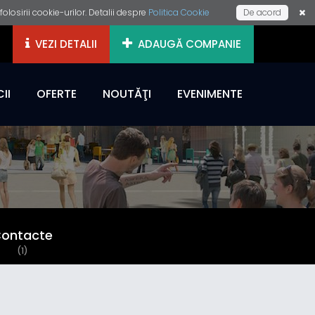
losirii cookie-urilor. Detalii despre
Politica Cookie
De acord
VEZI DETALII
ADAUGĂ COMPANIE
II
OFERTE
NOUTĂŢI
EVENIMENTE
ontacte
(1)