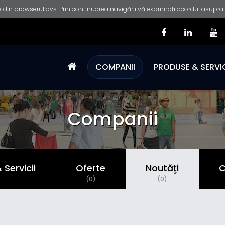
 din browserul dvs. Prin continuarea navigării vă exprimați acordul asupra fo
COMPANII
PRODUSE & SERVIC
Companii
Servicii
Oferte
Noutăţi
C
)
(0)
(0)