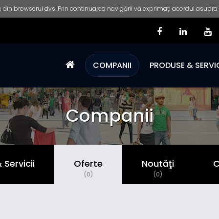
 din browserul dvs. Prin continuarea navigării vă exprimați acordul asupra fo
COMPANII
PRODUSE & SERVIC
Companii
Servicii
Oferte
Noutăţi
C
)
(0)
(0)