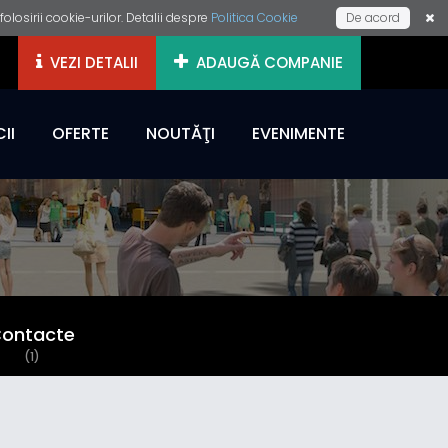
losirii cookie-urilor. Detalii despre
Politica Cookie
De acord
VEZI DETALII
ADAUGĂ COMPANIE
II
OFERTE
NOUTĂŢI
EVENIMENTE
ontacte
(1)