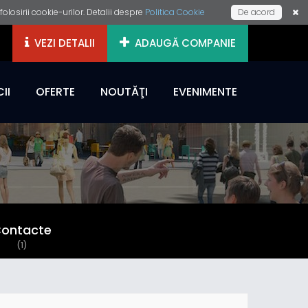
losirii cookie-urilor. Detalii despre
Politica Cookie
De acord
VEZI DETALII
ADAUGĂ COMPANIE
II
OFERTE
NOUTĂŢI
EVENIMENTE
ontacte
(1)