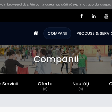
 din browserul dvs. Prin continuarea navigării vă exprimați acordul asupra fo
COMPANII
PRODUSE & SERVIC
Companii
Servicii
Oferte
Noutăţi
C
)
(0)
(0)