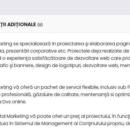
ȚII ADIȚIONALE
(0)
ng se specializează în proiectarea şi elaborarea paginilor
dia, prezentări corporative etc. Proiectele deja realizate d
d o experienţa satisfăcătoare de dezvoltare web care prod
fic şi bannere, design de logotipuri, dezvoltare web, ment
ing vă oferă un pachet de servicii flexibile, inclusiv su
profesională, găzduire de calitate, mentenanţă si optimi
 Dvs online.
Marketing vă poate oferi un preţ al proiectului, în funcţ
ia în Sistemul de Management al Conţinutului propriu, dar