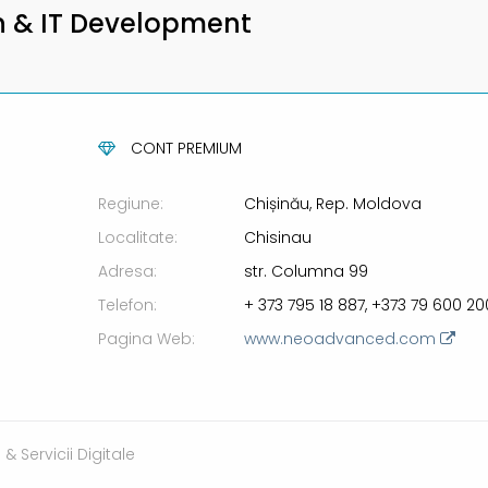
 & IT Development
CONT PREMIUM
Regiune:
Chișinău, Rep. Moldova
Localitate:
Chisinau
Adresa:
str. Columna 99
Telefon:
+ 373 795 18 887, +373 79 600 20
Pagina Web:
www.neoadvanced.com
& Servicii Digitale