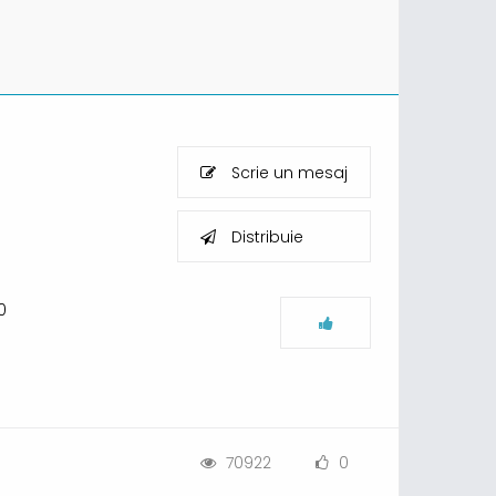
Scrie un mesaj
Distribuie
0
70922
0