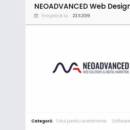
NEOADVANCED Web Design
Înregistrat la:
23.11.2019
Categorii:
Totul pentru evenimente
Software 