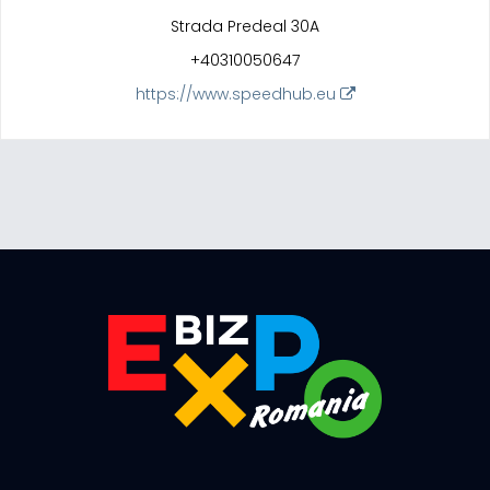
Strada Predeal 30A
+40310050647
https://www.speedhub.eu