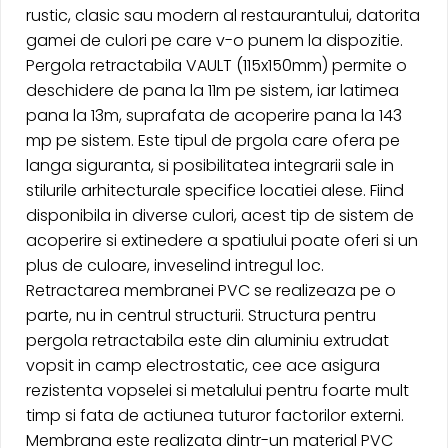
rustic, clasic sau modern al restaurantului, datorita
gamei de culori pe care v-o punem la dispozitie.
Pergola retractabila VAULT (115x150mm) permite o
deschidere de pana la 11m pe sistem, iar latimea
pana la 13m, suprafata de acoperire pana la 143
mp pe sistem. Este tipul de prgola care ofera pe
langa siguranta, si posibilitatea integrarii sale in
stilurile arhitecturale specifice locatiei alese. Fiind
disponibila in diverse culori, acest tip de sistem de
acoperire si extinedere a spatiului poate oferi si un
plus de culoare, inveselind intregul loc.
Retractarea membranei PVC se realizeaza pe o
parte, nu in centrul structurii. Structura pentru
pergola retractabila este din aluminiu extrudat
vopsit in camp electrostatic, cee ace asigura
rezistenta vopselei si metalului pentru foarte mult
timp si fata de actiunea tuturor factorilor externi.
Membrana este realizata dintr-un material PVC