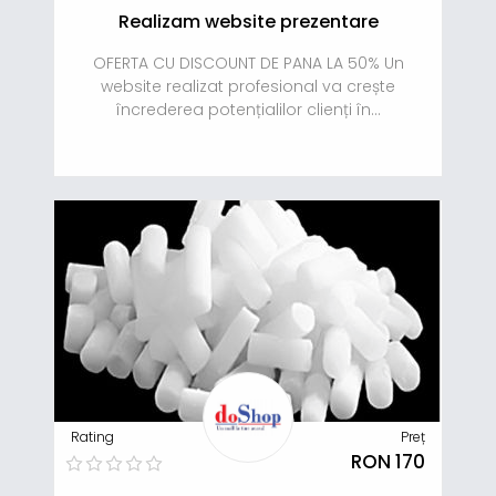
Realizam website prezentare
OFERTA CU DISCOUNT DE PANA LA 50% Un
website realizat profesional va crește
încrederea potențialilor clienți în...
Rating
Preț
RON 170