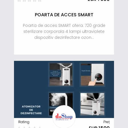
POARTA DE ACCES SMART
Poarta de acces SMART ofera: 720 grade
sterilizare corporala 4 lampi ultraviolete
dispozitiv dezinfectare ozon...
Rating
Preț