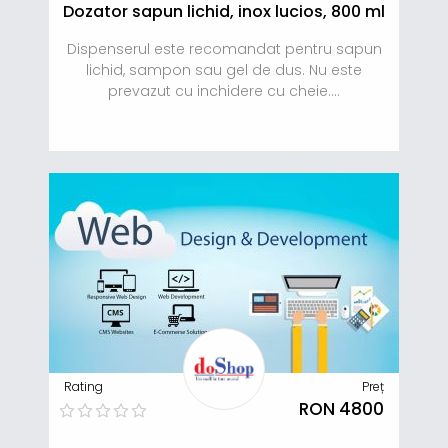
Dozator sapun lichid, inox lucios, 800 ml
Dispenserul este recomandat pentru sapun
lichid, sampon sau gel de dus. Nu este
prevazut cu inchidere cu cheie....
Rating
Preț
RON 4800