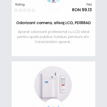
Rating
Preț
RON 99.13
Odorizant camera, afisaj LCD, PD188AD
Aparat odorizant profesional cu LCD ideal
pentru spatii publice, hoteluri, pensiuni, etc.
Caracteristici aparat...