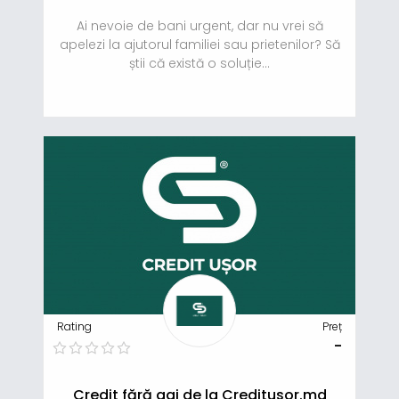
Ai nevoie de bani urgent, dar nu vrei să
apelezi la ajutorul familiei sau prietenilor? Să
știi că există o soluție...
Rating
Preț
-
Credit fără gaj de la Creditusor.md